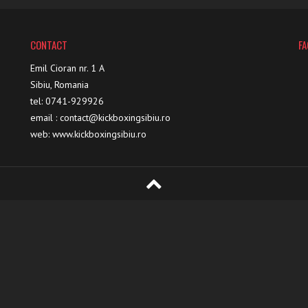
CONTACT
F
Emil Cioran nr. 1 A
Sibiu, Romania
tel: 0741-929926
email : contact@kickboxingsibiu.ro
web: www.kickboxingsibiu.ro